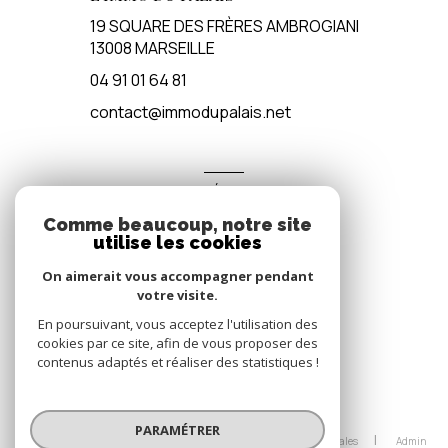
19 SQUARE DES FRÈRES AMBROGIANI
13008
MARSEILLE
04 91 01 64 81
contact@immodupalais.net
ADHÉRENTS
Comme beaucoup, notre site
Nous adhérons
utilise les cookies
On aimerait vous accompagner pendant
votre visite.
En poursuivant, vous acceptez l'utilisation des
cookies par ce site, afin de vous proposer des
contenus adaptés et réaliser des statistiques !
© 2026 | Tous droits réservés
PARAMÉTRER
Nos honoraires
Nos partenaires
Mentions légales
Admin