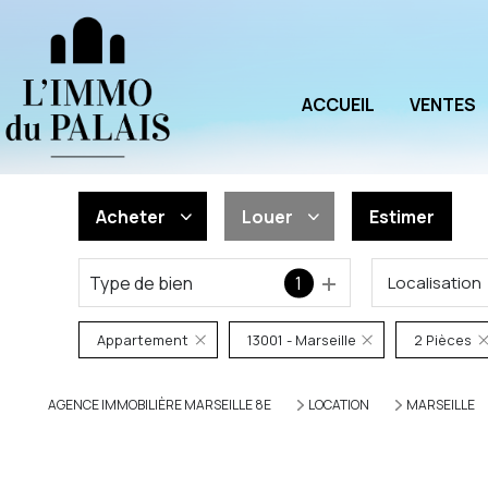
ACCUEIL
VENTES
Acheter
Louer
Estimer
Type de bien
1
Localisation
De l'ancien
à l'année
De l'immo pro
De l'immo pro
Appartement
13001 - Marseille
2 Pièces
AGENCE IMMOBILIÈRE MARSEILLE 8E
LOCATION
MARSEILLE