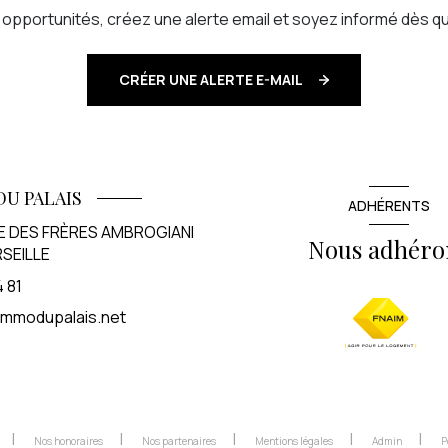
pportunités, créez une alerte email et soyez informé dès qu
CRÉER UNE ALERTE E-MAIL
DU PALAIS
ADHÉRENTS
E DES FRÈRES AMBROGIANI
Nous adhéro
SEILLE
4 81
mmodupalais.net
Nos honoraires
Nos partenaires
Mentions légales
Admin
P