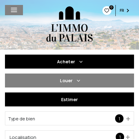
0
FR
Acheter
De l'ancien
Louer
De l'immo pro
à l'année
Estimer
De l'immo pro
Type de bien
1
Localisation
1