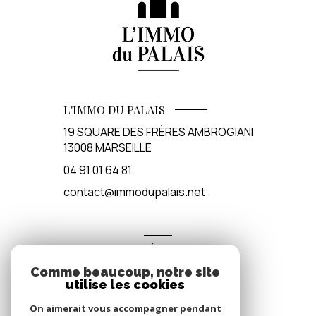
L'IMMO DU PALAIS
19 SQUARE DES FRÈRES AMBROGIANI
13008
MARSEILLE
04 91 01 64 81
contact@immodupalais.net
ADHÉRENTS
Comme beaucoup, notre site
Nous adhérons
utilise les cookies
On aimerait vous accompagner pendant