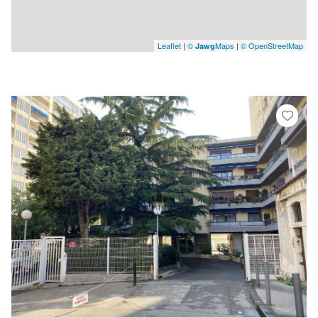
Leaflet
|
©
Maps
|
© OpenStreetMap
Jawg