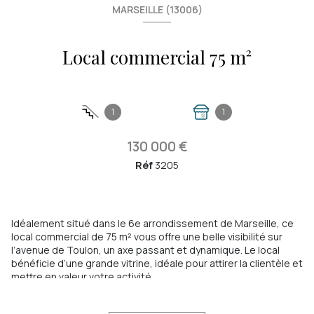
MARSEILLE (13006)
Local commercial 75 m²
1
1
130 000 €
Réf
3205
Idéalement situé dans le 6e arrondissement de Marseille, ce
local commercial de 75 m² vous offre une belle visibilité sur
l’avenue de Toulon, un axe passant et dynamique. Le local
bénéficie d’une grande vitrine, idéale pour attirer la clientèle et
mettre en valeur votre activité.
L’espace intérieur, lumineux et fonctionnel, se prête à de
nombreux projets : boutique, bureau, profession libérale ou