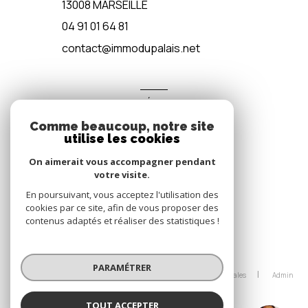
13008
MARSEILLE
04 91 01 64 81
contact@immodupalais.net
ADHÉRENTS
Comme beaucoup, notre site
Nous adhérons
utilise les cookies
On aimerait vous accompagner pendant
votre visite.
En poursuivant, vous acceptez l'utilisation des
cookies par ce site, afin de vous proposer des
contenus adaptés et réaliser des statistiques !
© 2026 | Tous droits réservés
PARAMÉTRER
Nos honoraires
Nos partenaires
Mentions légales
Admin
Politique RGPD
Cookies
TOUT ACCEPTER