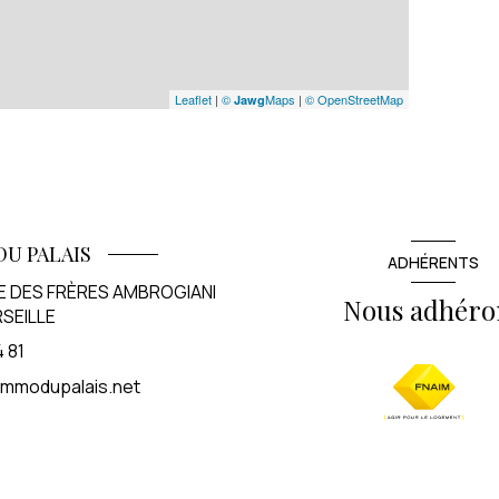
Leaflet
|
©
Maps
|
© OpenStreetMap
Jawg
DU PALAIS
ADHÉRENTS
E DES FRÈRES AMBROGIANI
Nous adhéro
SEILLE
4 81
mmodupalais.net