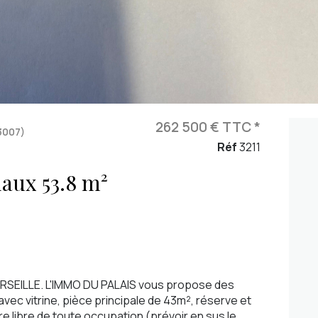
262 500 € TTC *
3007)
Réf
3211
Murs commerciaux 53.8 m²
ILLE. L'IMMO DU PALAIS vous propose des
ec vitrine, pièce principale de 43m², réserve et
re libre de toute occupation (prévoir en sus le