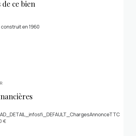
 de ce bien
construit en 1960
R
inancières
AD_DETAIL_infosfi_DEFAULT_ChargesAnnonceTTC
0 €