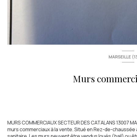
MARSEILLE (1
MURS COMMERCIAUX SECTEUR DES CATALANS 13007 MARSE
murs commerciaux à la vente. Situé en Rez-de-chaussée av
sanitaire. Les murs peuvent être vendus loués (bail) ou êt