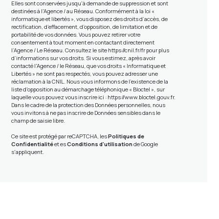
Elles sont conservées jusqu'à demande de suppression et sont
destinées à l'Agence / au Réseau. Conformément à la loi «
informatique et libertés », vous disposez des droits d’accès, de
rectification, d’effacement, d’opposition, de limitation et de
portabilité de vos données. Vous pouvez retirer votre
consentement à tout moment en contactant directement
l’Agence / Le Réseau. Consultez le site
https://cnil.fr/fr
pour plus
d’informations sur vos droits. Si vous estimez, après avoir
contacté l'Agence / le Réseau, que vos droits « Informatique et
Libertés » ne sont pas respectés, vous pouvez adresser une
réclamation à la CNIL. Nous vous informons de l’existence de la
liste d'opposition au démarchage téléphonique « Bloctel », sur
laquelle vous pouvez vous inscrire ici :
https://www.bloctel.gouv.fr
.
Dans le cadre de la protection des Données personnelles, nous
vous invitons à ne pas inscrire de Données sensibles dans le
champ de saisie libre.
Ce site est protégé par reCAPTCHA, les
Politiques de
Confidentialité
et es
Conditions d'utilisation
de Google
s'appliquent.