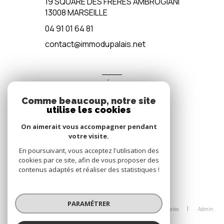
19 SQUARE DES FRÈRES AMBROGIANI
13008
MARSEILLE
04 91 01 64 81
contact@immodupalais.net
ADHÉRENTS
Comme beaucoup, notre site
Nous adhérons
utilise les cookies
On aimerait vous accompagner pendant
votre visite.
En poursuivant, vous acceptez l'utilisation des
cookies par ce site, afin de vous proposer des
contenus adaptés et réaliser des statistiques !
© 2026 | Tous droits réservés
PARAMÉTRER
Nos honoraires
Nos partenaires
Mentions légales
Admin
Politique RGPD
Cookies