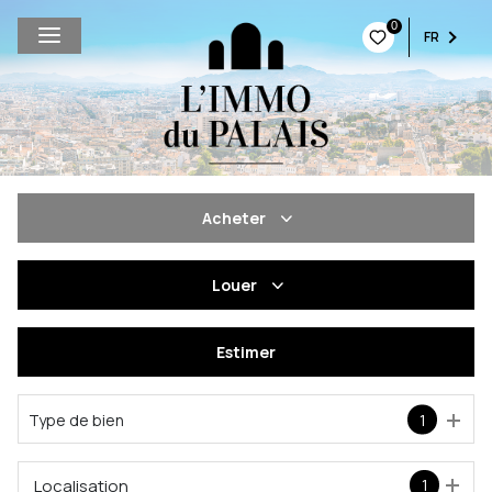
0
FR
Acheter
De l'ancien
Louer
De l'immo pro
à l'année
Estimer
De l'immo pro
Type de bien
1
Localisation
1