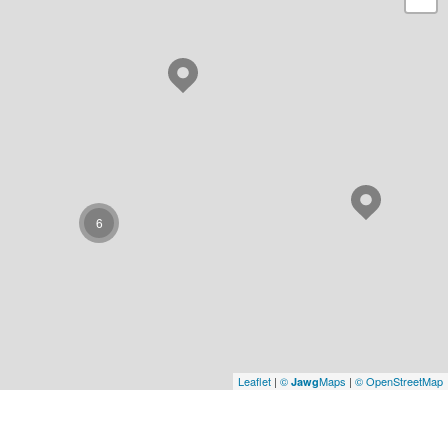
6
Leaflet
|
©
Maps
|
© OpenStreetMap
Jawg