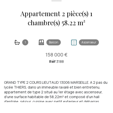
Appartement 2 pièce(s) 1
chambre(s) 58.22 m²
1
Balcon
Ascenseur
158 000 €
Réf
3188
GRAND TYPE 2 COURS LIEUTAUD 13006 MARSEILLE. A 2 pas du
lycée THIERS, dans un immeuble ravalé et bien entretenu,
appartement de type 2 situé au 1er étage avec ascenseur,
d'une surface habitable de 58,22m² et composé d'un hall
d'entrée, séjour, cuisine avec petit exterieur et débarras,
chambre et salle d'eau/wc. Prévoir travaux... Proche toutes
commodités (tous transports, gare saint charles, vieux port,