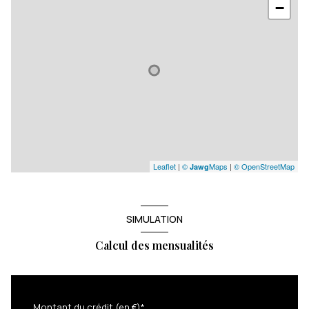
−
Leaflet
|
©
Maps
|
© OpenStreetMap
Jawg
SIMULATION
Calcul des mensualités
Montant du crédit (en €)*