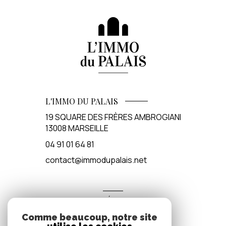
L'IMMO DU PALAIS
19 SQUARE DES FRÈRES AMBROGIANI
13008
MARSEILLE
04 91 01 64 81
contact@immodupalais.net
ADHÉRENTS
Comme beaucoup, notre site
Nous adhérons