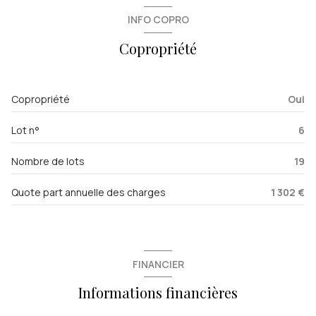
cuisine
8 m²
INFO COPRO
salon/sejour
20 m²
Copropriété
salle de bain
5.2 m²
Copropriété
Oui
Lot n°
6
Nombre de lots
19
Quote part annuelle des charges
1 302 €
FINANCIER
Informations financières