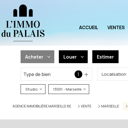
ACCUEIL
VENTES
Acheter
Louer
Estimer
Type de bien
1
Localisation
De l'ancien
à l'année
De l'immo pro
De l'immo pro
Studio
13001 - Marseille
AGENCE IMMOBILIÈRE MARSEILLE 8E
VENTE
MARSEILLE