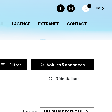
0
FR
IL
L'AGENCE
EXTRANET
CONTACT
Filtrer
Voir les
5
annonces
Réinitialiser
Trier par
LES PLUS RÉCENTES