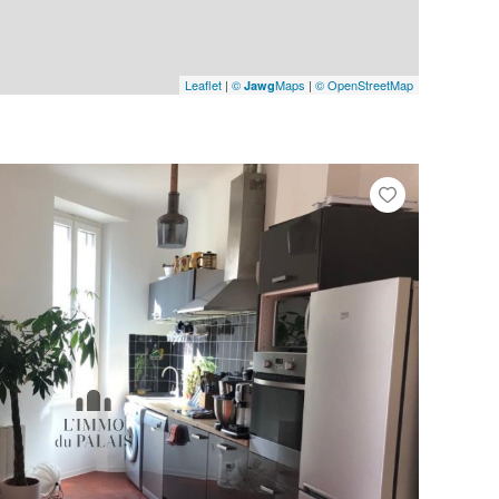
Leaflet
|
©
Maps
|
© OpenStreetMap
Jawg