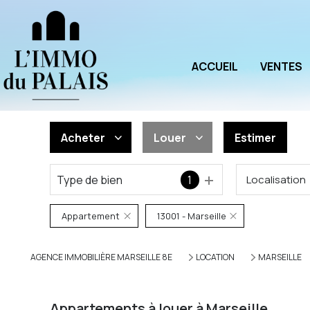
ACCUEIL
VENTES
Acheter
Louer
Estimer
Type de bien
1
Localisation
De l'ancien
à l'année
De l'immo pro
De l'immo pro
Appartement
13001 - Marseille
AGENCE IMMOBILIÈRE MARSEILLE 8E
LOCATION
MARSEILLE
Appartements à louer à Marseille