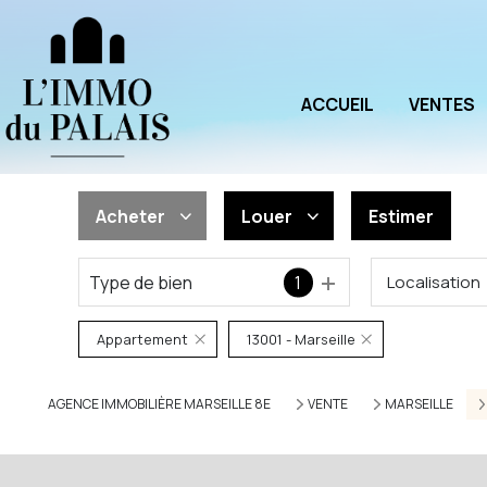
ACCUEIL
VENTES
Acheter
Louer
Estimer
Type de bien
1
Localisation
De l'ancien
à l'année
De l'immo pro
De l'immo pro
Appartement
13001 - Marseille
AGENCE IMMOBILIÈRE MARSEILLE 8E
VENTE
MARSEILLE